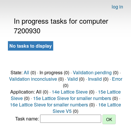
log in
In progress tasks for computer
7200930
No tasks to display
State:
All
(0) · In progress (0) ·
Validation pending
(0) ·
Validation inconclusive
(0) ·
Valid
(0) ·
Invalid
(0) ·
Error
(0)
Application: All (0) ·
14e Lattice Sieve
(0) ·
15e Lattice
Sieve
(0) ·
15e Lattice Sieve for smaller numbers
(0) ·
16e Lattice Sieve for smaller numbers
(0) ·
16e Lattice
Sieve V5
(0)
Task name: