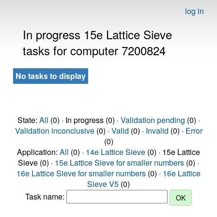
log in
In progress 15e Lattice Sieve
tasks for computer 7200824
No tasks to display
State:
All
(0) · In progress (0) ·
Validation pending
(0) ·
Validation inconclusive
(0) ·
Valid
(0) ·
Invalid
(0) ·
Error
(0)
Application:
All
(0) ·
14e Lattice Sieve
(0) · 15e Lattice
Sieve (0) ·
15e Lattice Sieve for smaller numbers
(0) ·
16e Lattice Sieve for smaller numbers
(0) ·
16e Lattice
Sieve V5
(0)
Task name: