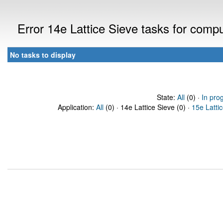
Error 14e Lattice Sieve tasks for com
No tasks to display
State:
All
(0) ·
In pro
Application:
All
(0) · 14e Lattice Sieve (0) ·
15e Latti