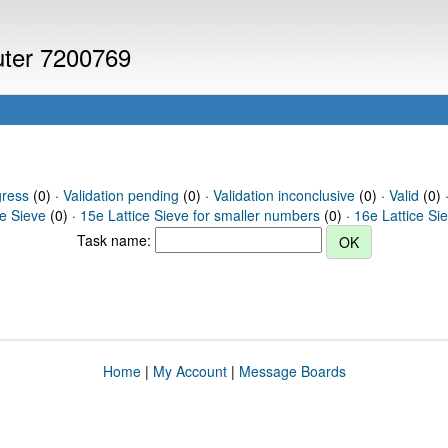
puter 7200769
gress
(0) ·
Validation pending
(0) ·
Validation inconclusive
(0) ·
Valid
(0) 
ce Sieve
(0) ·
15e Lattice Sieve for smaller numbers
(0) ·
16e Lattice Si
Task name:
Home
|
My Account
|
Message Boards