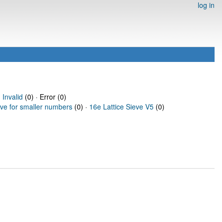
log in
·
Invalid
(0) · Error (0)
eve for smaller numbers
(0) ·
16e Lattice Sieve V5
(0)