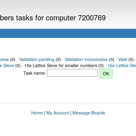
umbers tasks for computer 7200769
gress
(0) ·
Validation pending
(0) ·
Validation inconclusive
(0) ·
Valid
(0) 
ce Sieve
(0) · 15e Lattice Sieve for smaller numbers (0) ·
16e Lattice Si
Task name:
Home
|
My Account
|
Message Boards