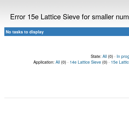
Error 15e Lattice Sieve for smaller n
No tasks to display
State:
All
(0) ·
In pro
Application:
All
(0) ·
14e Lattice Sieve
(0) ·
15e Latti