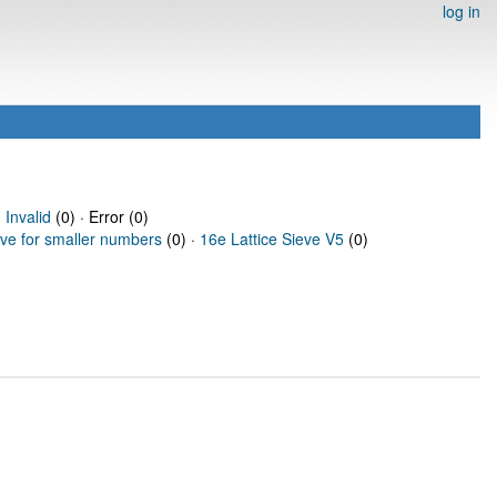
log in
·
Invalid
(0) · Error (0)
eve for smaller numbers
(0) ·
16e Lattice Sieve V5
(0)