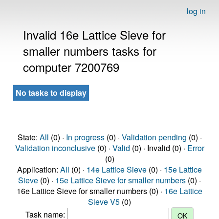
log in
Invalid 16e Lattice Sieve for
smaller numbers tasks for
computer 7200769
No tasks to display
State:
All
(0) ·
In progress
(0) ·
Validation pending
(0) ·
Validation inconclusive
(0) ·
Valid
(0) · Invalid (0) ·
Error
(0)
Application:
All
(0) ·
14e Lattice Sieve
(0) ·
15e Lattice
Sieve
(0) ·
15e Lattice Sieve for smaller numbers
(0) ·
16e Lattice Sieve for smaller numbers (0) ·
16e Lattice
Sieve V5
(0)
Task name: