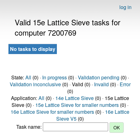
log in
Valid 15e Lattice Sieve tasks for
computer 7200769
No tasks to display
State:
All
(0) ·
In progress
(0) ·
Validation pending
(0) ·
Validation inconclusive
(0) · Valid (0) ·
Invalid
(0) ·
Error
(0)
Application:
All
(0) ·
14e Lattice Sieve
(0) · 15e Lattice
Sieve (0) ·
15e Lattice Sieve for smaller numbers
(0) ·
16e Lattice Sieve for smaller numbers
(0) ·
16e Lattice
Sieve V5
(0)
Task name: