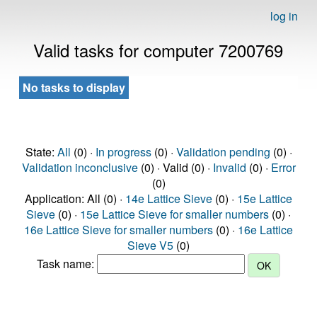
log in
Valid tasks for computer 7200769
No tasks to display
State:
All
(0) ·
In progress
(0) ·
Validation pending
(0) ·
Validation inconclusive
(0) · Valid (0) ·
Invalid
(0) ·
Error
(0)
Application: All (0) ·
14e Lattice Sieve
(0) ·
15e Lattice
Sieve
(0) ·
15e Lattice Sieve for smaller numbers
(0) ·
16e Lattice Sieve for smaller numbers
(0) ·
16e Lattice
Sieve V5
(0)
Task name: