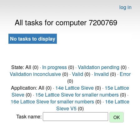
log in
All tasks for computer 7200769
No tasks to display
State: All (0) ·
In progress
(0) ·
Validation pending
(0) ·
Validation inconclusive
(0) ·
Valid
(0) ·
Invalid
(0) ·
Error
(0)
Application: All (0) ·
14e Lattice Sieve
(0) ·
15e Lattice
Sieve
(0) ·
15e Lattice Sieve for smaller numbers
(0) ·
16e Lattice Sieve for smaller numbers
(0) ·
16e Lattice
Sieve V5
(0)
Task name: