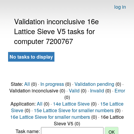
log in
Validation inconclusive 16e
Lattice Sieve V5 tasks for
computer 7200767
No tasks to display
State:
All
(0) ·
In progress
(0) ·
Validation pending
(0) ·
Validation inconclusive (0) ·
Valid
(0) ·
Invalid
(0) ·
Error
(0)
Application:
All
(0) ·
14e Lattice Sieve
(0) ·
15e Lattice
Sieve
(0) ·
15e Lattice Sieve for smaller numbers
(0) ·
16e Lattice Sieve for smaller numbers
(0) · 16e Lattice
Sieve V5 (0)
Task name: