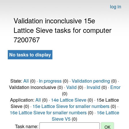
log in
Validation inconclusive 15e
Lattice Sieve tasks for computer
7200767
No tasks to display
State:
All
(0) ·
In progress
(0) ·
Validation pending
(0) ·
Validation inconclusive (0) ·
Valid
(0) ·
Invalid
(0) ·
Error
(0)
Application:
All
(0) ·
14e Lattice Sieve
(0) · 15e Lattice
Sieve (0) ·
15e Lattice Sieve for smaller numbers
(0) ·
16e Lattice Sieve for smaller numbers
(0) ·
16e Lattice
Sieve V5
(0)
Task name: