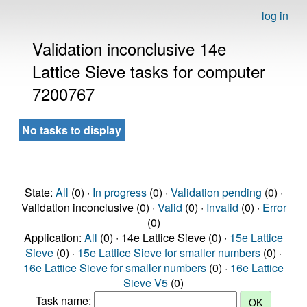
log in
Validation inconclusive 14e
Lattice Sieve tasks for computer
7200767
No tasks to display
State:
All
(0) ·
In progress
(0) ·
Validation pending
(0) ·
Validation inconclusive (0) ·
Valid
(0) ·
Invalid
(0) ·
Error
(0)
Application:
All
(0) · 14e Lattice Sieve (0) ·
15e Lattice
Sieve
(0) ·
15e Lattice Sieve for smaller numbers
(0) ·
16e Lattice Sieve for smaller numbers
(0) ·
16e Lattice
Sieve V5
(0)
Task name: