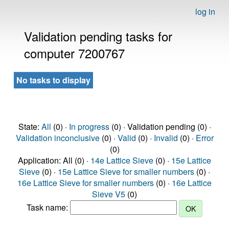
log in
Validation pending tasks for
computer 7200767
No tasks to display
State:
All
(0) ·
In progress
(0) · Validation pending (0) ·
Validation inconclusive
(0) ·
Valid
(0) ·
Invalid
(0) ·
Error
(0)
Application: All (0) ·
14e Lattice Sieve
(0) ·
15e Lattice
Sieve
(0) ·
15e Lattice Sieve for smaller numbers
(0) ·
16e Lattice Sieve for smaller numbers
(0) ·
16e Lattice
Sieve V5
(0)
Task name: