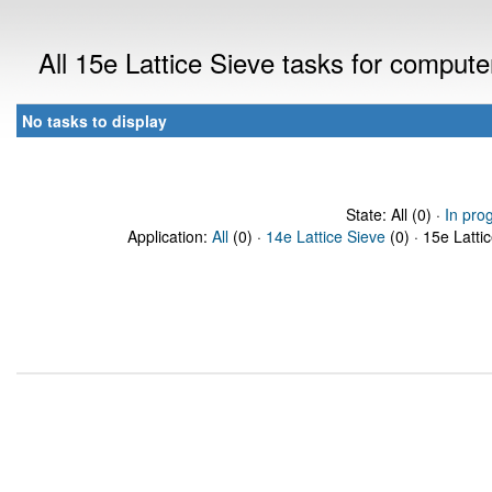
All 15e Lattice Sieve tasks for comput
No tasks to display
State: All (0) ·
In pro
Application:
All
(0) ·
14e Lattice Sieve
(0) · 15e Latti