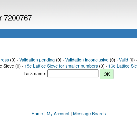
er 7200767
gress
(0) ·
Validation pending
(0) ·
Validation inconclusive
(0) ·
Valid
(0) 
ce Sieve (0) ·
15e Lattice Sieve for smaller numbers
(0) ·
16e Lattice Si
Task name:
Home
|
My Account
|
Message Boards