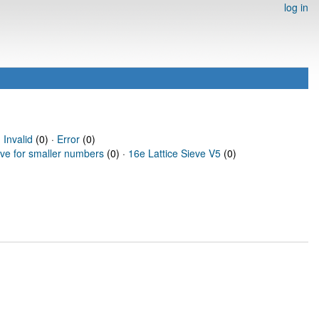
log in
·
Invalid
(0) ·
Error
(0)
eve for smaller numbers
(0) ·
16e Lattice Sieve V5
(0)