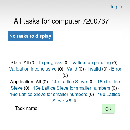
log in
All tasks for computer 7200767
No tasks to display
State: All (0) ·
In progress
(0) ·
Validation pending
(0) ·
Validation inconclusive
(0) ·
Valid
(0) ·
Invalid
(0) ·
Error
(0)
Application: All (0) ·
14e Lattice Sieve
(0) ·
15e Lattice
Sieve
(0) ·
15e Lattice Sieve for smaller numbers
(0) ·
16e Lattice Sieve for smaller numbers
(0) ·
16e Lattice
Sieve V5
(0)
Task name: