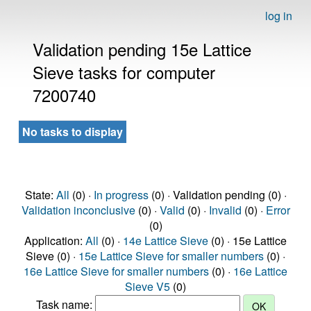
log in
Validation pending 15e Lattice
Sieve tasks for computer
7200740
No tasks to display
State:
All
(0) ·
In progress
(0) · Validation pending (0) ·
Validation inconclusive
(0) ·
Valid
(0) ·
Invalid
(0) ·
Error
(0)
Application:
All
(0) ·
14e Lattice Sieve
(0) · 15e Lattice
Sieve (0) ·
15e Lattice Sieve for smaller numbers
(0) ·
16e Lattice Sieve for smaller numbers
(0) ·
16e Lattice
Sieve V5
(0)
Task name: