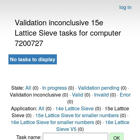
log in
Validation inconclusive 15e
Lattice Sieve tasks for computer
7200727
No tasks to display
State:
All
(0) ·
In progress
(0) ·
Validation pending
(0) ·
Validation inconclusive (0) ·
Valid
(0) ·
Invalid
(0) ·
Error
(0)
Application:
All
(0) ·
14e Lattice Sieve
(0) · 15e Lattice
Sieve (0) ·
15e Lattice Sieve for smaller numbers
(0) ·
16e Lattice Sieve for smaller numbers
(0) ·
16e Lattice
Sieve V5
(0)
Task name: