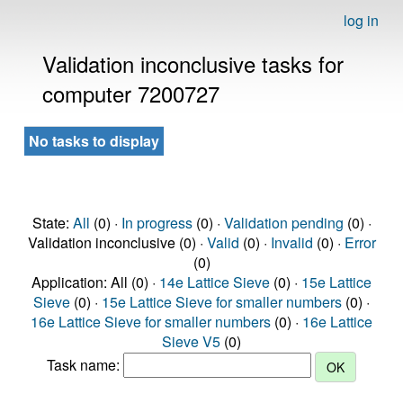
log in
Validation inconclusive tasks for
computer 7200727
No tasks to display
State:
All
(0) ·
In progress
(0) ·
Validation pending
(0) ·
Validation inconclusive (0) ·
Valid
(0) ·
Invalid
(0) ·
Error
(0)
Application: All (0) ·
14e Lattice Sieve
(0) ·
15e Lattice
Sieve
(0) ·
15e Lattice Sieve for smaller numbers
(0) ·
16e Lattice Sieve for smaller numbers
(0) ·
16e Lattice
Sieve V5
(0)
Task name: