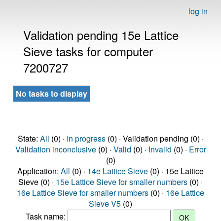
log in
Validation pending 15e Lattice
Sieve tasks for computer
7200727
No tasks to display
State:
All
(0) ·
In progress
(0) · Validation pending (0) ·
Validation inconclusive
(0) ·
Valid
(0) ·
Invalid
(0) ·
Error
(0)
Application:
All
(0) ·
14e Lattice Sieve
(0) · 15e Lattice
Sieve (0) ·
15e Lattice Sieve for smaller numbers
(0) ·
16e Lattice Sieve for smaller numbers
(0) ·
16e Lattice
Sieve V5
(0)
Task name: