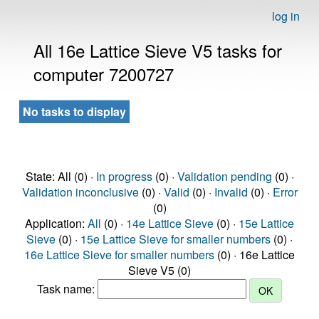
log in
All 16e Lattice Sieve V5 tasks for
computer 7200727
No tasks to display
State: All (0) ·
In progress
(0) ·
Validation pending
(0) ·
Validation inconclusive
(0) ·
Valid
(0) ·
Invalid
(0) ·
Error
(0)
Application:
All
(0) ·
14e Lattice Sieve
(0) ·
15e Lattice
Sieve
(0) ·
15e Lattice Sieve for smaller numbers
(0) ·
16e Lattice Sieve for smaller numbers
(0) · 16e Lattice
Sieve V5 (0)
Task name: