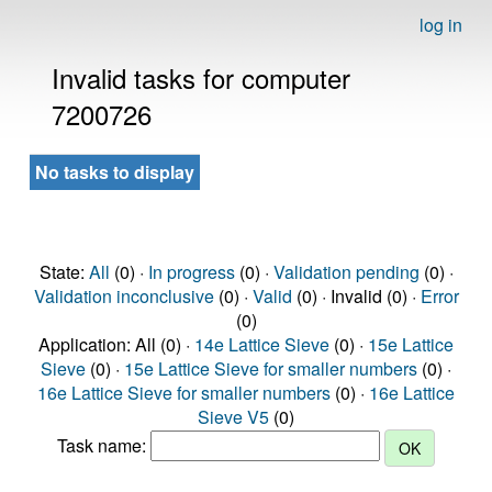
log in
Invalid tasks for computer
7200726
No tasks to display
State:
All
(0) ·
In progress
(0) ·
Validation pending
(0) ·
Validation inconclusive
(0) ·
Valid
(0) · Invalid (0) ·
Error
(0)
Application: All (0) ·
14e Lattice Sieve
(0) ·
15e Lattice
Sieve
(0) ·
15e Lattice Sieve for smaller numbers
(0) ·
16e Lattice Sieve for smaller numbers
(0) ·
16e Lattice
Sieve V5
(0)
Task name: