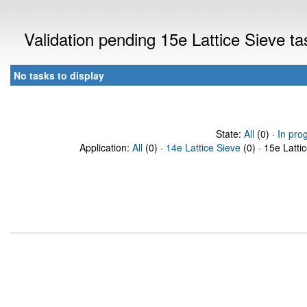
Validation pending 15e Lattice Sieve t
No tasks to display
State:
All
(0) ·
In pro
Application:
All
(0) ·
14e Lattice Sieve
(0) · 15e Latti