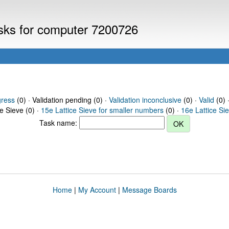
asks for computer 7200726
gress
(0) · Validation pending (0) ·
Validation inconclusive
(0) ·
Valid
(0) 
ce Sieve (0) ·
15e Lattice Sieve for smaller numbers
(0) ·
16e Lattice Si
Task name:
Home
|
My Account
|
Message Boards