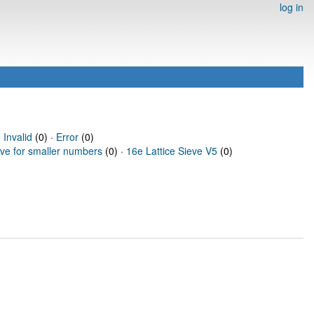
log in
·
Invalid
(0) ·
Error
(0)
eve for smaller numbers
(0) ·
16e Lattice Sieve V5
(0)