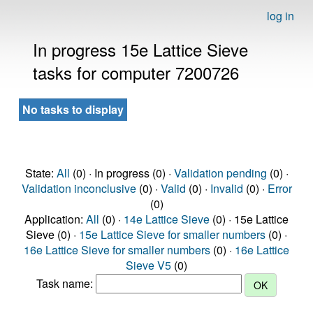
log in
In progress 15e Lattice Sieve
tasks for computer 7200726
No tasks to display
State:
All
(0) · In progress (0) ·
Validation pending
(0) ·
Validation inconclusive
(0) ·
Valid
(0) ·
Invalid
(0) ·
Error
(0)
Application:
All
(0) ·
14e Lattice Sieve
(0) · 15e Lattice
Sieve (0) ·
15e Lattice Sieve for smaller numbers
(0) ·
16e Lattice Sieve for smaller numbers
(0) ·
16e Lattice
Sieve V5
(0)
Task name: