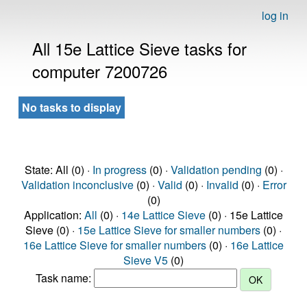
log in
All 15e Lattice Sieve tasks for
computer 7200726
No tasks to display
State: All (0) ·
In progress
(0) ·
Validation pending
(0) ·
Validation inconclusive
(0) ·
Valid
(0) ·
Invalid
(0) ·
Error
(0)
Application:
All
(0) ·
14e Lattice Sieve
(0) · 15e Lattice
Sieve (0) ·
15e Lattice Sieve for smaller numbers
(0) ·
16e Lattice Sieve for smaller numbers
(0) ·
16e Lattice
Sieve V5
(0)
Task name: