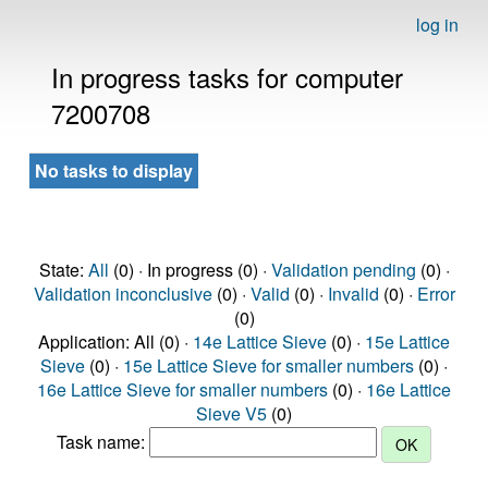
log in
In progress tasks for computer
7200708
No tasks to display
State:
All
(0) · In progress (0) ·
Validation pending
(0) ·
Validation inconclusive
(0) ·
Valid
(0) ·
Invalid
(0) ·
Error
(0)
Application: All (0) ·
14e Lattice Sieve
(0) ·
15e Lattice
Sieve
(0) ·
15e Lattice Sieve for smaller numbers
(0) ·
16e Lattice Sieve for smaller numbers
(0) ·
16e Lattice
Sieve V5
(0)
Task name: