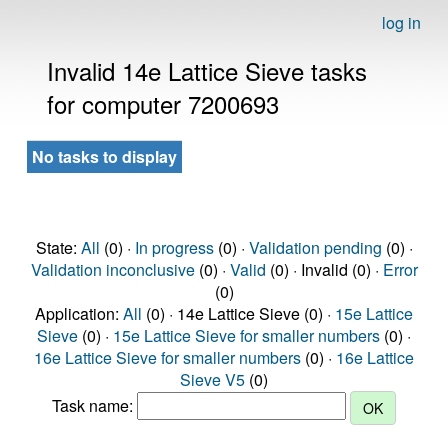
log in
Invalid 14e Lattice Sieve tasks
for computer 7200693
No tasks to display
State:
All
(0) ·
In progress
(0) ·
Validation pending
(0) ·
Validation inconclusive
(0) ·
Valid
(0) · Invalid (0) ·
Error
(0)
Application:
All
(0) · 14e Lattice Sieve (0) ·
15e Lattice
Sieve
(0) ·
15e Lattice Sieve for smaller numbers
(0) ·
16e Lattice Sieve for smaller numbers
(0) ·
16e Lattice
Sieve V5
(0)
Task name: