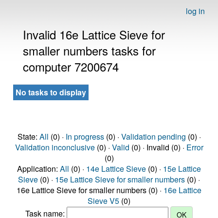
log in
Invalid 16e Lattice Sieve for
smaller numbers tasks for
computer 7200674
No tasks to display
State:
All
(0) ·
In progress
(0) ·
Validation pending
(0) ·
Validation inconclusive
(0) ·
Valid
(0) · Invalid (0) ·
Error
(0)
Application:
All
(0) ·
14e Lattice Sieve
(0) ·
15e Lattice
Sieve
(0) ·
15e Lattice Sieve for smaller numbers
(0) ·
16e Lattice Sieve for smaller numbers (0) ·
16e Lattice
Sieve V5
(0)
Task name: