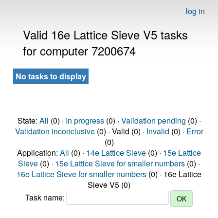
log in
Valid 16e Lattice Sieve V5 tasks
for computer 7200674
No tasks to display
State:
All
(0) ·
In progress
(0) ·
Validation pending
(0) ·
Validation inconclusive
(0) · Valid (0) ·
Invalid
(0) ·
Error
(0)
Application:
All
(0) ·
14e Lattice Sieve
(0) ·
15e Lattice
Sieve
(0) ·
15e Lattice Sieve for smaller numbers
(0) ·
16e Lattice Sieve for smaller numbers
(0) · 16e Lattice
Sieve V5 (0)
Task name: