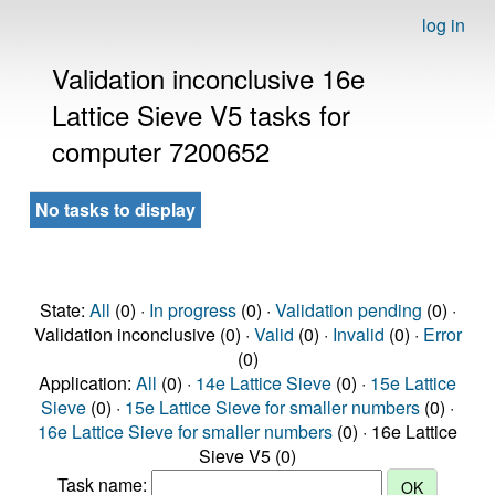
log in
Validation inconclusive 16e
Lattice Sieve V5 tasks for
computer 7200652
No tasks to display
State:
All
(0) ·
In progress
(0) ·
Validation pending
(0) ·
Validation inconclusive (0) ·
Valid
(0) ·
Invalid
(0) ·
Error
(0)
Application:
All
(0) ·
14e Lattice Sieve
(0) ·
15e Lattice
Sieve
(0) ·
15e Lattice Sieve for smaller numbers
(0) ·
16e Lattice Sieve for smaller numbers
(0) · 16e Lattice
Sieve V5 (0)
Task name: