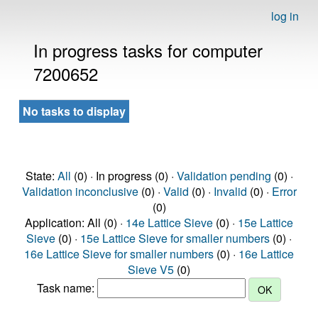
log in
In progress tasks for computer
7200652
No tasks to display
State:
All
(0) · In progress (0) ·
Validation pending
(0) ·
Validation inconclusive
(0) ·
Valid
(0) ·
Invalid
(0) ·
Error
(0)
Application: All (0) ·
14e Lattice Sieve
(0) ·
15e Lattice
Sieve
(0) ·
15e Lattice Sieve for smaller numbers
(0) ·
16e Lattice Sieve for smaller numbers
(0) ·
16e Lattice
Sieve V5
(0)
Task name: