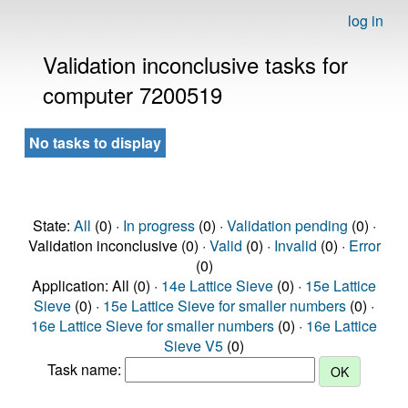
log in
Validation inconclusive tasks for
computer 7200519
No tasks to display
State:
All
(0) ·
In progress
(0) ·
Validation pending
(0) ·
Validation inconclusive (0) ·
Valid
(0) ·
Invalid
(0) ·
Error
(0)
Application: All (0) ·
14e Lattice Sieve
(0) ·
15e Lattice
Sieve
(0) ·
15e Lattice Sieve for smaller numbers
(0) ·
16e Lattice Sieve for smaller numbers
(0) ·
16e Lattice
Sieve V5
(0)
Task name: