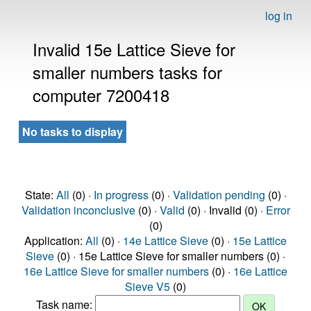
log in
Invalid 15e Lattice Sieve for
smaller numbers tasks for
computer 7200418
No tasks to display
State:
All
(0) ·
In progress
(0) ·
Validation pending
(0) ·
Validation inconclusive
(0) ·
Valid
(0) · Invalid (0) ·
Error
(0)
Application:
All
(0) ·
14e Lattice Sieve
(0) ·
15e Lattice
Sieve
(0) · 15e Lattice Sieve for smaller numbers (0) ·
16e Lattice Sieve for smaller numbers
(0) ·
16e Lattice
Sieve V5
(0)
Task name: