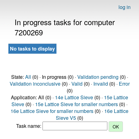
log in
In progress tasks for computer
7200269
No tasks to display
State:
All
(0) · In progress (0) ·
Validation pending
(0) ·
Validation inconclusive
(0) ·
Valid
(0) ·
Invalid
(0) ·
Error
(0)
Application: All (0) ·
14e Lattice Sieve
(0) ·
15e Lattice
Sieve
(0) ·
15e Lattice Sieve for smaller numbers
(0) ·
16e Lattice Sieve for smaller numbers
(0) ·
16e Lattice
Sieve V5
(0)
Task name: