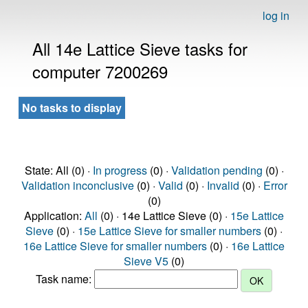
log in
All 14e Lattice Sieve tasks for
computer 7200269
No tasks to display
State: All (0) ·
In progress
(0) ·
Validation pending
(0) ·
Validation inconclusive
(0) ·
Valid
(0) ·
Invalid
(0) ·
Error
(0)
Application:
All
(0) · 14e Lattice Sieve (0) ·
15e Lattice
Sieve
(0) ·
15e Lattice Sieve for smaller numbers
(0) ·
16e Lattice Sieve for smaller numbers
(0) ·
16e Lattice
Sieve V5
(0)
Task name: