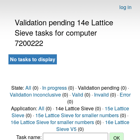
log in
Validation pending 14e Lattice
Sieve tasks for computer
7200222
No tasks to display
State:
All
(0) ·
In progress
(0) · Validation pending (0) ·
Validation inconclusive
(0) ·
Valid
(0) ·
Invalid
(0) ·
Error
(0)
Application:
All
(0) · 14e Lattice Sieve (0) ·
15e Lattice
Sieve
(0) ·
15e Lattice Sieve for smaller numbers
(0) ·
16e Lattice Sieve for smaller numbers
(0) ·
16e Lattice
Sieve V5
(0)
Task name: