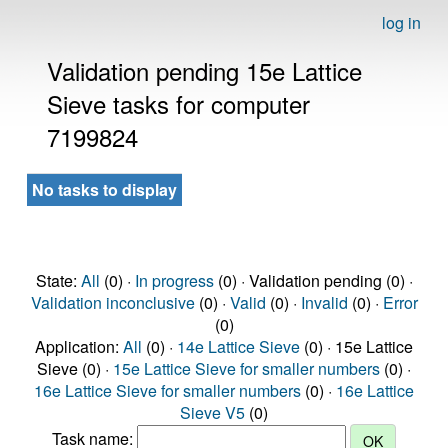
log in
Validation pending 15e Lattice
Sieve tasks for computer
7199824
No tasks to display
State:
All
(0) ·
In progress
(0) · Validation pending (0) ·
Validation inconclusive
(0) ·
Valid
(0) ·
Invalid
(0) ·
Error
(0)
Application:
All
(0) ·
14e Lattice Sieve
(0) · 15e Lattice
Sieve (0) ·
15e Lattice Sieve for smaller numbers
(0) ·
16e Lattice Sieve for smaller numbers
(0) ·
16e Lattice
Sieve V5
(0)
Task name: