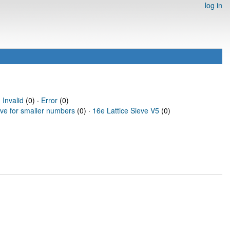
log in
·
Invalid
(0) ·
Error
(0)
eve for smaller numbers
(0) ·
16e Lattice Sieve V5
(0)