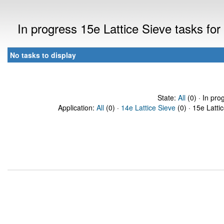
In progress 15e Lattice Sieve tasks f
No tasks to display
State:
All
(0) · In pro
Application:
All
(0) ·
14e Lattice Sieve
(0) · 15e Latti