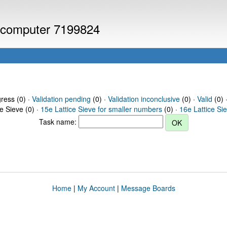
or computer 7199824
gress (0) ·
Validation pending
(0) ·
Validation inconclusive
(0) ·
Valid
(0) 
ce Sieve (0) ·
15e Lattice Sieve for smaller numbers
(0) ·
16e Lattice Si
Task name:
Home
|
My Account
|
Message Boards