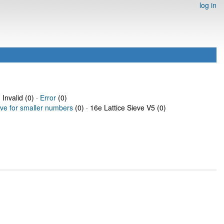
log in
 Invalid (0) ·
Error
(0)
eve for smaller numbers
(0) · 16e Lattice Sieve V5 (0)