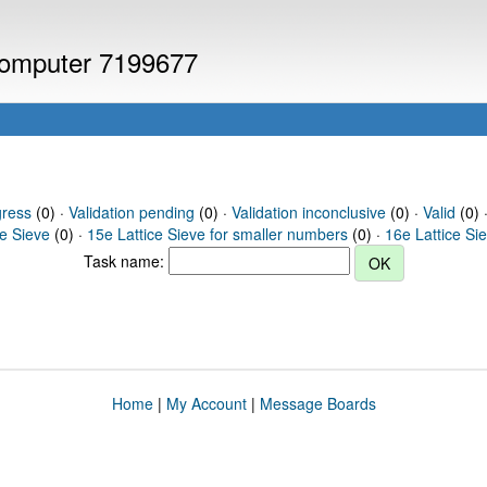
 computer 7199677
gress
(0) ·
Validation pending
(0) ·
Validation inconclusive
(0) ·
Valid
(0) ·
ce Sieve
(0) ·
15e Lattice Sieve for smaller numbers
(0) ·
16e Lattice Si
Task name:
Home
|
My Account
|
Message Boards