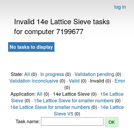
log in
Invalid 14e Lattice Sieve tasks
for computer 7199677
No tasks to display
State:
All
(0) ·
In progress
(0) ·
Validation pending
(0) ·
Validation inconclusive
(0) ·
Valid
(0) · Invalid (0) ·
Error
(0)
Application:
All
(0) · 14e Lattice Sieve (0) ·
15e Lattice
Sieve
(0) ·
15e Lattice Sieve for smaller numbers
(0) ·
16e Lattice Sieve for smaller numbers
(0) ·
16e Lattice
Sieve V5
(0)
Task name: