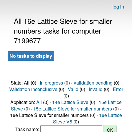
log in
All 16e Lattice Sieve for smaller
numbers tasks for computer
7199677
No tasks to display
State: All (0) ·
In progress
(0) ·
Validation pending
(0) ·
Validation inconclusive
(0) ·
Valid
(0) ·
Invalid
(0) ·
Error
(0)
Application:
All
(0) ·
14e Lattice Sieve
(0) ·
15e Lattice
Sieve
(0) ·
15e Lattice Sieve for smaller numbers
(0) ·
16e Lattice Sieve for smaller numbers (0) ·
16e Lattice
Sieve V5
(0)
Task name: