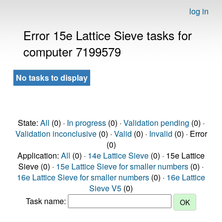
log in
Error 15e Lattice Sieve tasks for
computer 7199579
No tasks to display
State:
All
(0) ·
In progress
(0) ·
Validation pending
(0) ·
Validation inconclusive
(0) ·
Valid
(0) ·
Invalid
(0) · Error
(0)
Application:
All
(0) ·
14e Lattice Sieve
(0) · 15e Lattice
Sieve (0) ·
15e Lattice Sieve for smaller numbers
(0) ·
16e Lattice Sieve for smaller numbers
(0) ·
16e Lattice
Sieve V5
(0)
Task name: