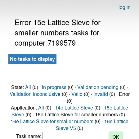
log in
Error 15e Lattice Sieve for
smaller numbers tasks for
computer 7199579
No tasks to display
State:
All
(0) ·
In progress
(0) ·
Validation pending
(0) ·
Validation inconclusive
(0) ·
Valid
(0) ·
Invalid
(0) · Error
(0)
Application:
All
(0) ·
14e Lattice Sieve
(0) ·
15e Lattice
Sieve
(0) · 15e Lattice Sieve for smaller numbers (0) ·
16e Lattice Sieve for smaller numbers
(0) ·
16e Lattice
Sieve V5
(0)
Task name: