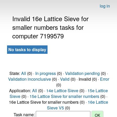
log in
Invalid 16e Lattice Sieve for
smaller numbers tasks for
computer 7199579
No tasks to display
State:
All
(0) ·
In progress
(0) ·
Validation pending
(0) ·
Validation inconclusive
(0) ·
Valid
(0) · Invalid (0) ·
Error
(0)
Application:
All
(0) ·
14e Lattice Sieve
(0) ·
15e Lattice
Sieve
(0) ·
15e Lattice Sieve for smaller numbers
(0) ·
16e Lattice Sieve for smaller numbers (0) ·
16e Lattice
Sieve V5
(0)
Task name: