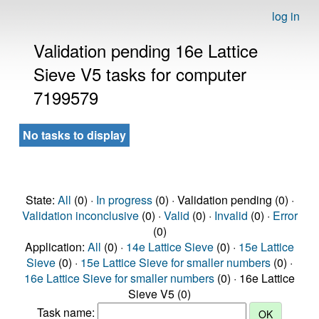
log in
Validation pending 16e Lattice
Sieve V5 tasks for computer
7199579
No tasks to display
State:
All
(0) ·
In progress
(0) · Validation pending (0) ·
Validation inconclusive
(0) ·
Valid
(0) ·
Invalid
(0) ·
Error
(0)
Application:
All
(0) ·
14e Lattice Sieve
(0) ·
15e Lattice
Sieve
(0) ·
15e Lattice Sieve for smaller numbers
(0) ·
16e Lattice Sieve for smaller numbers
(0) · 16e Lattice
Sieve V5 (0)
Task name: