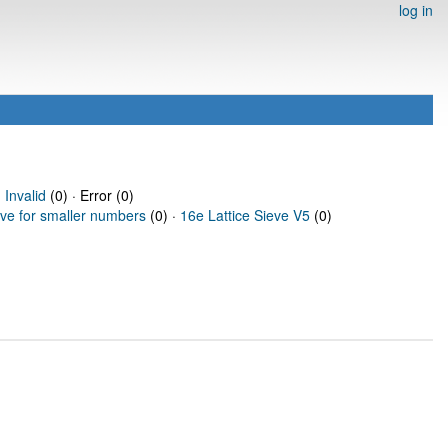
log in
·
Invalid
(0) · Error (0)
eve for smaller numbers
(0) ·
16e Lattice Sieve V5
(0)