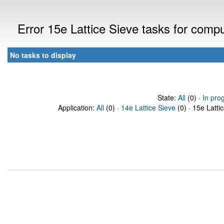
Error 15e Lattice Sieve tasks for com
No tasks to display
State:
All
(0) ·
In pro
Application:
All
(0) ·
14e Lattice Sieve
(0) · 15e Latti