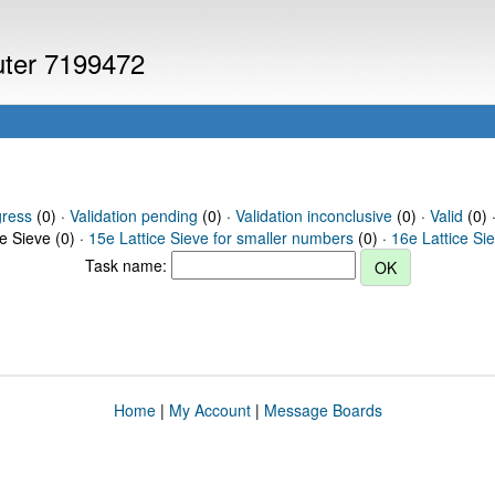
puter 7199472
gress
(0) ·
Validation pending
(0) ·
Validation inconclusive
(0) ·
Valid
(0) 
ce Sieve (0) ·
15e Lattice Sieve for smaller numbers
(0) ·
16e Lattice Si
Task name:
Home
|
My Account
|
Message Boards