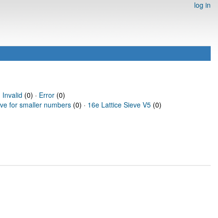
log in
·
Invalid
(0) ·
Error
(0)
eve for smaller numbers
(0) ·
16e Lattice Sieve V5
(0)