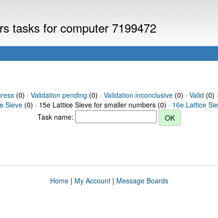
ers tasks for computer 7199472
gress
(0) ·
Validation pending
(0) ·
Validation inconclusive
(0) ·
Valid
(0) 
ce Sieve
(0) · 15e Lattice Sieve for smaller numbers (0) ·
16e Lattice Si
Task name:
Home
|
My Account
|
Message Boards