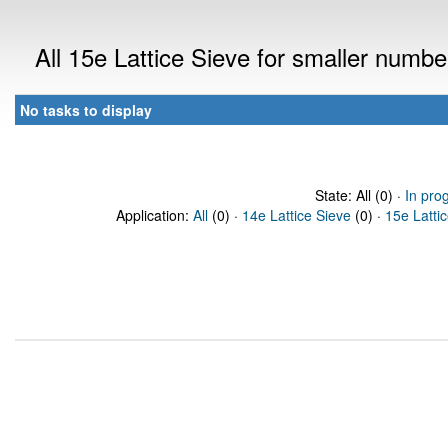
All 15e Lattice Sieve for smaller numb
No tasks to display
State: All (0) ·
In pro
Application:
All
(0) ·
14e Lattice Sieve
(0) ·
15e Latti