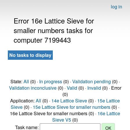
log in
Error 16e Lattice Sieve for
smaller numbers tasks for
computer 7199443
No tasks to display
State:
All
(0) ·
In progress
(0) ·
Validation pending
(0) ·
Validation inconclusive
(0) ·
Valid
(0) ·
Invalid
(0) · Error
(0)
Application:
All
(0) ·
14e Lattice Sieve
(0) ·
15e Lattice
Sieve
(0) ·
15e Lattice Sieve for smaller numbers
(0) ·
16e Lattice Sieve for smaller numbers (0) ·
16e Lattice
Sieve V5
(0)
Task name: