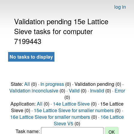
log in
Validation pending 15e Lattice
Sieve tasks for computer
7199443
No tasks to display
State:
All
(0) ·
In progress
(0) · Validation pending (0) ·
Validation inconclusive
(0) ·
Valid
(0) ·
Invalid
(0) ·
Error
(0)
Application:
All
(0) ·
14e Lattice Sieve
(0) · 15e Lattice
Sieve (0) ·
15e Lattice Sieve for smaller numbers
(0) ·
16e Lattice Sieve for smaller numbers
(0) ·
16e Lattice
Sieve V5
(0)
Task name: