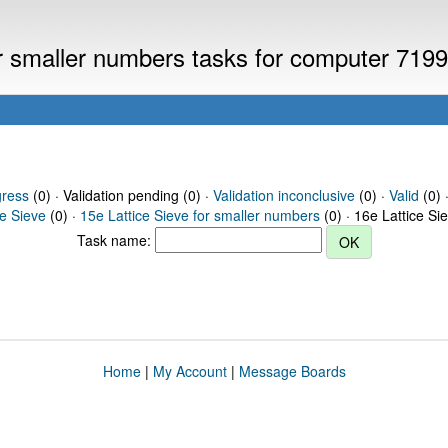
or smaller numbers tasks for computer 719
gress
(0) · Validation pending (0) ·
Validation inconclusive
(0) ·
Valid
(0) 
ce Sieve
(0) ·
15e Lattice Sieve for smaller numbers
(0) · 16e Lattice Si
Task name:
Home
|
My Account
|
Message Boards