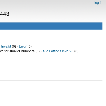
log in
9443
·
Invalid
(0) ·
Error
(0)
eve for smaller numbers (0) ·
16e Lattice Sieve V5
(0)