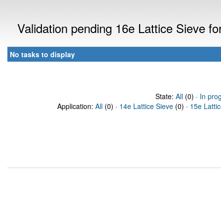
Validation pending 16e Lattice Sieve f
No tasks to display
State:
All
(0) ·
In pro
Application:
All
(0) ·
14e Lattice Sieve
(0) ·
15e Latti