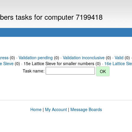
umbers tasks for computer 7199418
gress
(0) ·
Validation pending
(0) ·
Validation inconclusive
(0) ·
Valid
(0) 
ce Sieve
(0) · 15e Lattice Sieve for smaller numbers (0) ·
16e Lattice Si
Task name:
Home
|
My Account
|
Message Boards