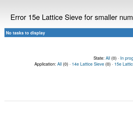
Error 15e Lattice Sieve for smaller n
No tasks to display
State:
All
(0) ·
In pro
Application:
All
(0) ·
14e Lattice Sieve
(0) ·
15e Latti