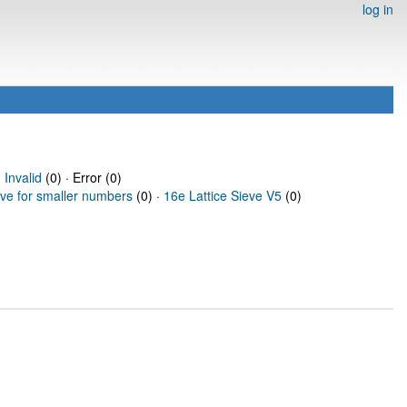
log in
·
Invalid
(0) · Error (0)
eve for smaller numbers
(0) ·
16e Lattice Sieve V5
(0)