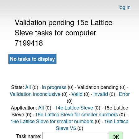
log in
Validation pending 15e Lattice
Sieve tasks for computer
7199418
No tasks to display
State:
All
(0) ·
In progress
(0) · Validation pending (0) ·
Validation inconclusive
(0) ·
Valid
(0) ·
Invalid
(0) ·
Error
(0)
Application:
All
(0) ·
14e Lattice Sieve
(0) · 15e Lattice
Sieve (0) ·
15e Lattice Sieve for smaller numbers
(0) ·
16e Lattice Sieve for smaller numbers
(0) ·
16e Lattice
Sieve V5
(0)
Task name: